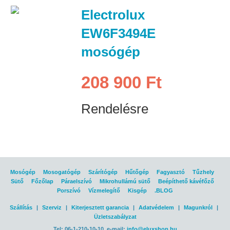
Electrolux
EW6F3494E
mosógép
208 900 Ft
Rendelésre
Mosógép
Mosogatógép
Szárítógép
Hűtőgép
Fagyasztó
Tűzhely
Sütő
Főzőlap
Páraelszívó
Mikrohullámú sütő
Beépíthető kávéfőző
Porszívó
Vízmelegítő
Kisgép
.BLOG
Szállítás
|
Szerviz
|
Kiterjesztett garancia
|
Adatvédelem
|
Magunkról
|
Üzletszabályzat
Tel: 06-1-210-10-10, e-mail:
info@eluxshop.hu