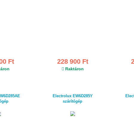
00 Ft
228 900 Ft
áron
Raktáron
 EW6D285AE
Electrolux EW6D285Y
Elec
tógép
szárítógép