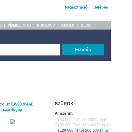
Regisztráció
Belépés
|
|
|
|
Ó
VÍZMELEGÍTŐ
PORSZÍVÓ
KISGÉP
BLOG
Fizetés
SZŰRŐK:
trolux EW6D384AE
szárítógép
Ár szerint:
50 000 Ft-tól 80 000 Ft-ig
(0)
80 000 Ft-tól 120 000 Ft-ig
(0)
120 000 Ft-tól 200 000 Ft-ig