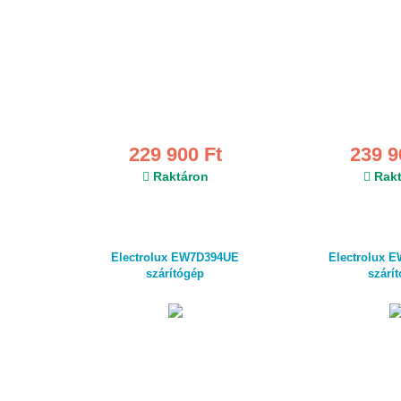
229 900 Ft
239 9
Raktáron
Rakt
Electrolux EW7D394UE
Electrolux 
szárítógép
szárí