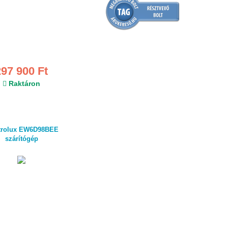
297 900 Ft
Raktáron
trolux EW6D98BEE
szárítógép