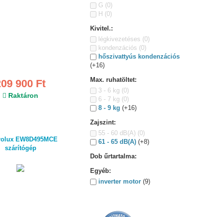
G
(0)
H
(0)
Kivitel.:
légkivezetéses
(0)
kondenzációs
(0)
hőszivattyús kondenzációs
(+16)
Max. ruhatöltet:
209 900 Ft
3 - 6 kg
(0)
Raktáron
6 - 7 kg
(0)
8 - 9 kg
(+16)
Zajszint:
55 - 60 dB(A)
(0)
trolux EW8D495MCE
61 - 65 dB(A)
(+8)
szárítógép
Dob űrtartalma:
Egyéb:
inverter motor
(9)