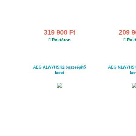
319 900 Ft
209 9
Raktáron
Rakt
AEG A1WYHSK2 összeépítő
AEG N1WYHSK6
keret
ker