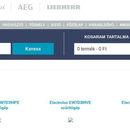
|
|
|
|
|
|
FAGYASZTÓ
TŰZHELY
SÜTŐ
FŐZŐLAP
PÁRAELSZÍVÓ
MIKR
KOSARAM TARTALMA
Keress
0 termék - 0 Ft
 EW7D394PE
Electrolux EW7D384VE
Elec
tógép
szárítógép