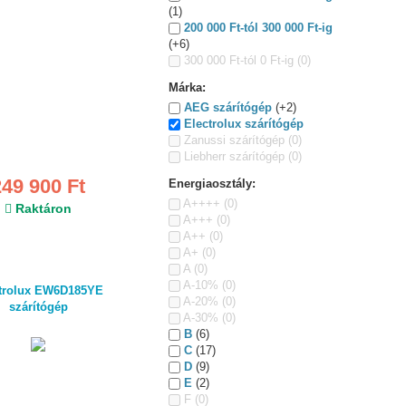
(1)
200 000 Ft-tól 300 000 Ft-ig
(+6)
300 000 Ft-tól 0 Ft-ig
(0)
Márka:
AEG szárítógép
(+2)
Electrolux szárítógép
Zanussi szárítógép
(0)
Liebherr szárítógép
(0)
249 900 Ft
Energiaosztály:
A++++
(0)
Raktáron
A+++
(0)
A++
(0)
A+
(0)
A
(0)
A-10%
(0)
trolux EW6D185YE
A-20%
(0)
szárítógép
A-30%
(0)
B
(6)
C
(17)
D
(9)
E
(2)
F
(0)