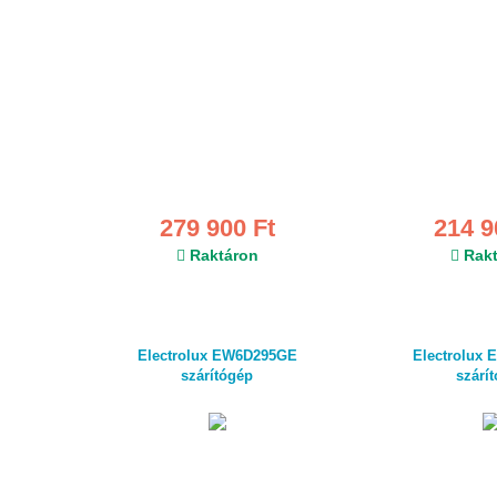
279 900 Ft
214 9
Raktáron
Rakt
Electrolux EW6D295GE
Electrolux
szárítógép
szárí