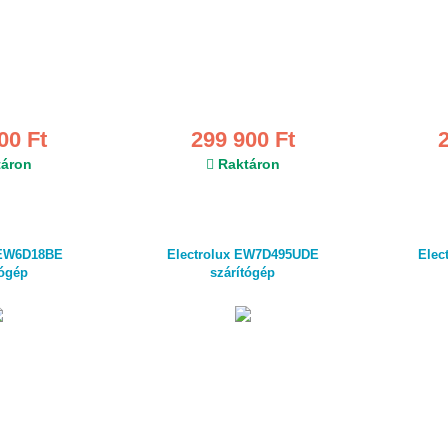
00 Ft
299 900 Ft
áron
Raktáron
 EW6D18BE
Electrolux EW7D495UDE
Elec
tógép
szárítógép