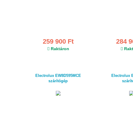
259 900 Ft
284 9
Raktáron
Rakt
Electrolux EW8D595MCE
Electrolux
szárítógép
szárí