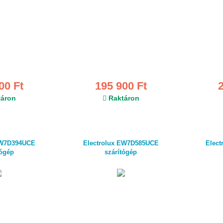
00 Ft
195 900 Ft
áron
Raktáron
EW7D394UCE
Electrolux EW7D585UCE
Elec
tógép
szárítógép