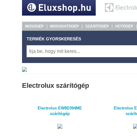
|
|
|
MOSÓGÉP
MOSOGATÓGÉP
SZÁRÍTÓGÉP
HŰTŐGÉP
TERMÉK GYORSKERESÉS
Electrolux szárítógép
Electrolux EW8D394ME
Electrolux
szárítógép
szárí