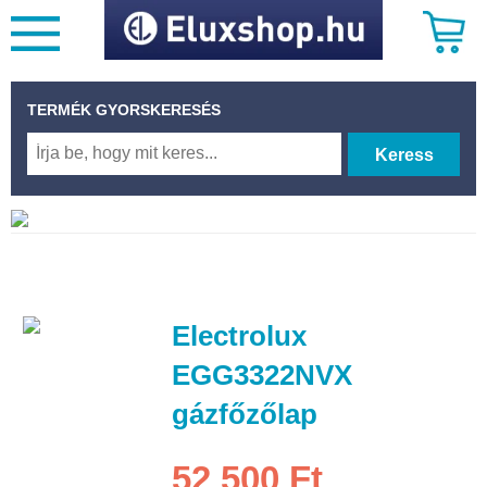
TERMÉK GYORSKERESÉS
Keress
Electrolux
EGG3322NVX
gázfőzőlap
52 500 Ft