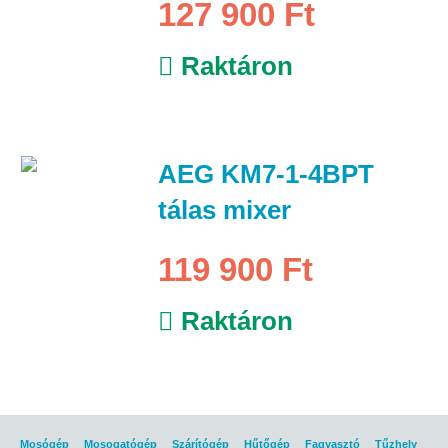
127 900 Ft
Raktáron
AEG KM7-1-4BPT
tálas mixer
119 900 Ft
Raktáron
Mosógép
Mosogatógép
Szárítógép
Hűtőgép
Fagyasztó
Tűzhely