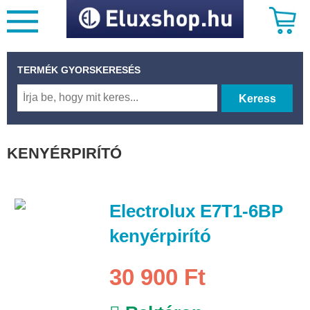
TERMÉK GYORSKERESÉS
Keress
KENYÉRPIRÍTÓ
Electrolux E7T1-6BP
kenyérpirító
30 900 Ft