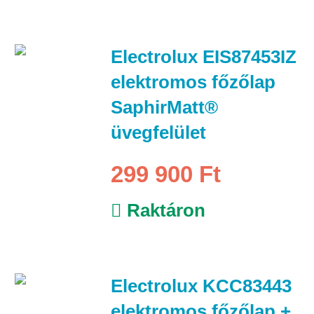
Electrolux EIS87453IZ
elektromos főzőlap
SaphirMatt®
üvegfelület
299 900 Ft
Raktáron
Electrolux KCC83443
elektromos főzőlap +