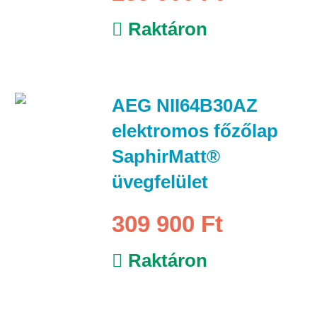
Raktáron
AEG NII64B30AZ
elektromos főzőlap
SaphirMatt®
üvegfelület
309 900 Ft
Raktáron