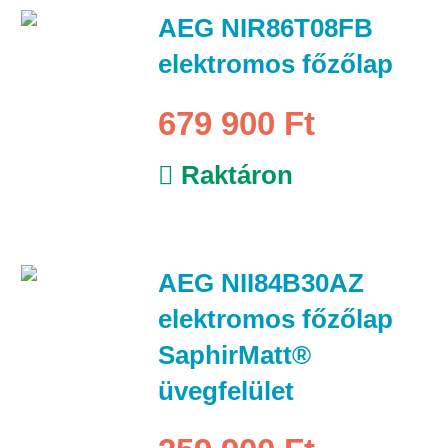
AEG NIR86T08FB
elektromos főzőlap
679 900 Ft
Raktáron
AEG NII84B30AZ
elektromos főzőlap
SaphirMatt®
üvegfelület