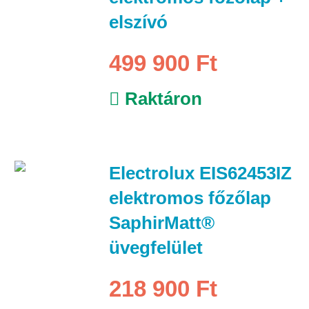
elszívó
499 900 Ft
Raktáron
Electrolux EIS62453IZ
elektromos főzőlap
SaphirMatt®
üvegfelület
218 900 Ft