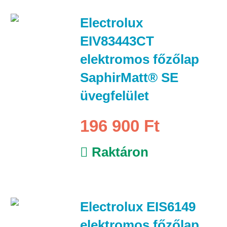
Electrolux
EIV83443CT
elektromos főzőlap
SaphirMatt® SE
üvegfelület
196 900 Ft
Raktáron
Electrolux EIS6149
elektromos főzőlap