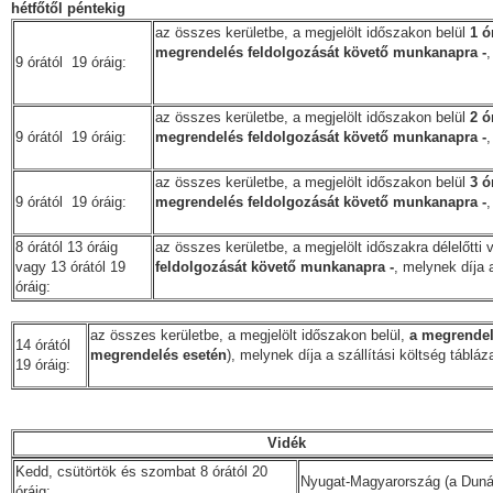
hétfőtől péntekig
az összes kerületbe, a megjelölt időszakon belül
1 ó
megrendelés feldolgozását követő munkanapra -
,
9 órától 19 óráig:
az összes kerületbe, a megjelölt időszakon belül
2 ó
9 órától 19 óráig:
megrendelés feldolgozását követő munkanapra -
,
az összes kerületbe, a megjelölt időszakon belül
3 ó
9 órától 19 óráig:
megrendelés feldolgozását követő munkanapra -
,
8 órától 13 óráig
az összes kerületbe, a megjelölt időszakra délelőtti 
vagy 13 órától 19
feldolgozását követő munkanapra -
, melynek díja 
óráig:
az összes kerületbe, a megjelölt időszakon belül,
a megrendel
14 órától
megrendelés esetén
), melynek díja a szállítási költség táblá
19 óráig:
Vidék
Kedd, csütörtök és szombat 8 órától 20
Nyugat-Magyarország (a Duná
óráig: