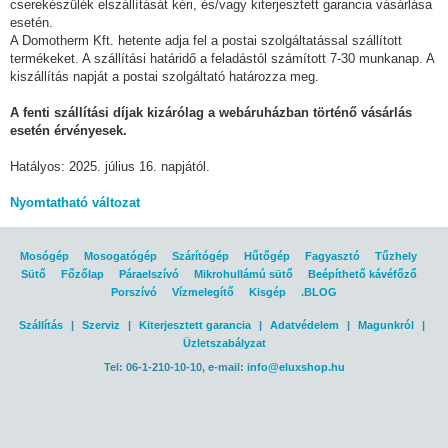
cserekészülék elszállítását kéri, és/vagy kiterjesztett garancia vásárlása
esetén.
A Domotherm Kft. hetente adja fel a postai szolgáltatással szállított
termékeket. A szállítási határidő a feladástól számított 7-30 munkanap. A
kiszállítás napját a postai szolgáltató határozza meg.
A fenti szállítási díjak kizárólag a webáruházban történő vásárlás
esetén érvényesek.
Hatályos: 2025. július 16. napjától.
Nyomtatható változat
Mosógép
Mosogatógép
Szárítógép
Hűtőgép
Fagyasztó
Tűzhely
Sütő
Főzőlap
Páraelszívó
Mikrohullámú sütő
Beépíthető kávéfőző
Porszívó
Vízmelegítő
Kisgép
.BLOG
Szállítás
|
Szerviz
|
Kiterjesztett garancia
|
Adatvédelem
|
Magunkról
|
Üzletszabályzat
Tel: 06-1-210-10-10, e-mail:
info@eluxshop.hu