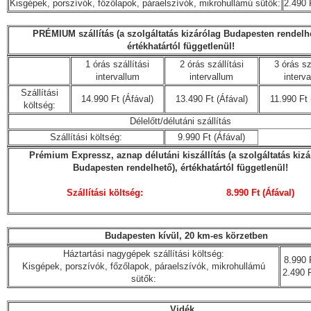
Kisgépek, porszívók, főzőlapok, páraelszívók, mikrohullámú sütők:
2.490 
PRÉMIUM szállítás (a szolgáltatás kizárólag Budapesten rendelhe
értékhatártól függetlenül!
1 órás szállítási
2 órás szállítási
3 órás sz
intervallum
intervallum
interv
Szállítási
14.990 Ft (Áfával)
13.490 Ft (Áfával)
11.990 Ft 
költség:
Délelőtt/délutáni szállítás
Szállítási költség:
9.990 Ft (Áfával)
Prémium Expressz, aznap délutáni kiszállítás (a szolgáltatás kizá
Budapesten rendelhető), értékhatártól függetlenül!
Szállítási költség: 8.990 Ft (Áfával)
Budapesten kívül, 20 km-es körzetben
Háztartási nagygépek szállítási költség:
8.990 F
Kisgépek, porszívók, főzőlapok, páraelszívók, mikrohullámú
2.490 F
sütők:
Vidék