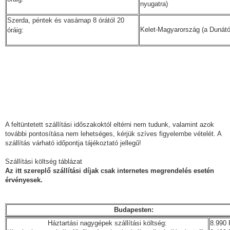
nyugatra)
Szerda, péntek és vasárnap 8 órától 20
Kelet-Magyarország (a Dunától
óráig:
A feltüntetett szállítási időszakoktól eltérni nem tudunk, valamint azok
további pontosítása nem lehetséges, kérjük szíves figyelembe vételét. A
szállítás várható időpontja tájékoztató jellegű!
Szállítási költség táblázat
Az itt szereplő szállítási díjak csak internetes megrendelés esetén
érvényesek.
Budapesten:
Háztartási nagygépek szállítási költség:
8.990 