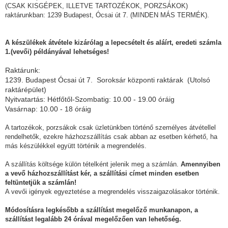
(CSAK KISGÉPEK, ILLETVE TARTOZÉKOK, PORZSÁKOK)
raktárunkban: 1239 Budapest, Ócsai út 7. (MINDEN MÁS TERMÉK).
A készülékek átvétele kizárólag a lepecsételt és aláírt, eredeti számla
1.(vevői) példányával lehetséges!
Raktárunk:
1239. Budapest Ócsai út 7. Soroksár központi raktárak (Utolsó
raktárépület)
Nyitvatartás: Hétfőtől-Szombatig: 10.00 - 19.00 óráig
Vasárnap: 10.00 - 18 óráig
A tartozékok, porzsákok csak üzletünkben történő személyes átvétellel
rendelhetők, ezekre házhozszállítás csak abban az esetben kérhető, ha
más készülékkel együtt történik a megrendelés.
A szállítás költsége külön tételként jelenik meg a számlán.
Amennyiben
a vevő házhozszállítást kér, a szállítási címet minden esetben
feltüntetjük a számlán!
A vevői igények egyeztetése a megrendelés visszaigazolásakor történik.
Módosításra legkésőbb a szállítást megelőző munkanapon, a
szállítást legalább 24 órával megelőzően van lehetőség.