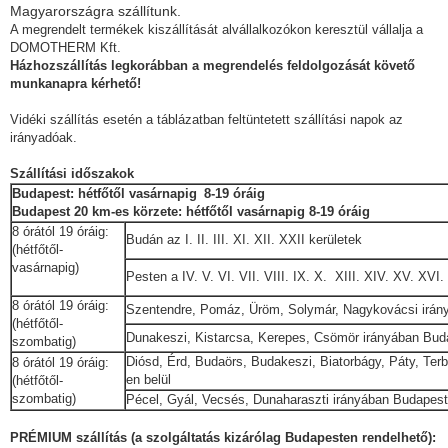
Magyarországra szállítunk.
A megrendelt termékek kiszállítását alvállalkozókon keresztül vállalja a
DOMOTHERM Kft.
Házhozszállítás legkorábban a megrendelés feldolgozását követő
munkanapra kérhető!
Vidéki szállítás esetén a táblázatban feltüntetett szállítási napok az
irányadóak.
Szállítási időszakok
Budapest: hétfőtől vasárnapig
8-19 óráig
Budapest 20 km-es körzete: hétfőtől vasárnapig 8-19 óráig
8 órától 19 óráig:
Budán az I. II. III. XI. XII. XXII kerületek
(hétfőtől-
vasárnapig)
Pesten a IV. V. VI. VII. VIII. IX. X. XIII. XIV. XV. XVI
8 órától 19 óráig:
Szentendre, Pomáz, Üröm, Solymár, Nagykovácsi irány
(hétfőtől-
Dunakeszi, Kistarcsa, Kerepes, Csömör irányában Buda
szombatig)
Diósd, Érd, Budaörs, Budakeszi, Biatorbágy, Páty, Terb
8 órától 19 óráig:
en belül
(hétfőtől-
szombatig)
Pécel, Gyál, Vecsés, Dunaharaszti irányában Budapest 
PRÉMIUM szállítás (a szolgáltatás kizárólag Budapesten rendelhető):