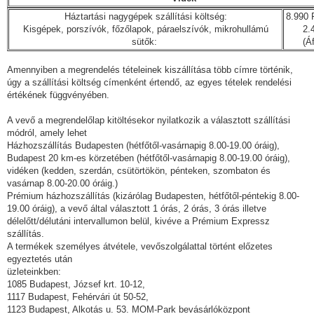
Háztartási nagygépek szállítási költség:
8.990 F
Kisgépek, porszívók, főzőlapok, páraelszívók, mikrohullámú
2.
sütők:
(Á
Amennyiben a megrendelés tételeinek kiszállítása több címre történik,
úgy a szállítási költség címenként értendő, az egyes tételek rendelési
értékének függvényében.
A vevő a megrendelőlap kitöltésekor nyilatkozik a választott szállítási
módról, amely lehet
Házhozszállítás Budapesten (hétfőtől-vasárnapig 8.00-19.00 óráig),
Budapest 20 km-es körzetében (hétfőtől-vasárnapig 8.00-19.00 óráig),
vidéken (kedden, szerdán, csütörtökön, pénteken, szombaton és
vasárnap 8.00-20.00 óráig.)
Prémium házhozszállítás (kizárólag Budapesten, hétfőtől-péntekig 8.00-
19.00 óráig), a vevő által választott 1 órás, 2 órás, 3 órás illetve
délelőtt/délutáni intervallumon belül, kivéve a Prémium Expressz
szállítás.
A termékek személyes átvétele, vevőszolgálattal történt előzetes
egyeztetés után
üzleteinkben:
1085 Budapest, József krt. 10-12,
1117 Budapest, Fehérvári út 50-52,
1123 Budapest, Alkotás u. 53. MOM-Park bevásárlóközpont