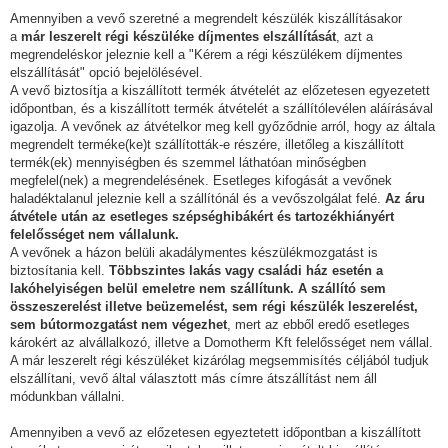
Amennyiben a vevő szeretné a megrendelt készülék kiszállításakor
a
már leszerelt régi készüléke díjmentes elszállítását
, azt a
megrendeléskor jeleznie kell a "Kérem a régi készülékem díjmentes
elszállítását" opció bejelölésével.
A vevő biztosítja a kiszállított termék átvételét az előzetesen egyezetett
időpontban, és a kiszállított termék átvételét a szállítólevélen aláírásával
igazolja. A vevőnek az átvételkor meg kell győződnie arról, hogy az általa
megrendelt terméke(ke)t szállították-e részére, illetőleg a kiszállított
termék(ek) mennyiségben és szemmel láthatóan minőségben
megfelel(nek) a megrendelésének. Esetleges kifogását a vevőnek
haladéktalanul jeleznie kell a szállítónál és a vevőszolgálat felé.
Az áru
átvétele után az esetleges szépséghibákért és tartozékhiányért
felelősséget nem vállalunk.
A vevőnek a házon belüli akadálymentes készülékmozgatást is
biztosítania kell.
Többszintes lakás vagy családi ház esetén a
lakóhelyiségen belül emeletre nem szállítunk. A szállító sem
összeszerelést illetve beüzemelést, sem régi készülék leszerelést,
sem bútormozgatást nem végezhet
, mert az ebből eredő esetleges
károkért az alvállalkozó, illetve a Domotherm Kft felelősséget nem vállal.
A már leszerelt régi készüléket kizárólag megsemmisítés céljából tudjuk
elszállítani, vevő által választott más címre átszállítást nem áll
módunkban vállalni.
Amennyiben a vevő az előzetesen egyeztetett időpontban a kiszállított