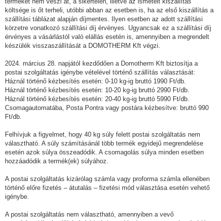
terméket nem veszi át, a sikertelen, illetve az ismételt kiszállítás
költsége is őt terheli, utóbbi abban az esetben is, ha az első kiszállítás a
szállítási táblázat alapján díjmentes. Ilyen esetben az adott szállítási
körzetre vonatkozó szállítási díj érvényes. Ugyancsak ez a szállítási díj
érvényes a vásárlástól való elállás esetén is, amennyiben a megrendelt
készülék visszaszállítását a DOMOTHERM Kft végzi.
2024. március 28. napjától kezdődően a Domotherm Kft biztosítja a
postai szolgáltatás igénybe vételével történő szállítás választását:
Háznál történő kézbesítés esetén: 0-10 kg-ig bruttó 1990 Ft/db.
Háznál történő kézbesítés esetén: 10-20 kg-ig bruttó 2990 Ft/db.
Háznál történő kézbesítés esetén: 20-40 kg-ig bruttó 5990 Ft/db.
Csomagautomatába, Posta Pontra vagy postára kézbesítve: bruttó 990
Ft/db.
Felhívjuk a figyelmet, hogy 40 kg súly felett postai szolgáltatás nem
választható. A súly számításánál több termék egyidejű megrendelése
esetén azok súlya összeadódik. A csomagolás súlya minden esetben
hozzáadódik a termék(ek) súlyához.
A postai szolgáltatás kizárólag számla vagy proforma számla ellenében
történő előre fizetés – átutalás – fizetési mód választása esetén vehető
igénybe.
A postai szolgáltatás nem választható, amennyiben a vevő