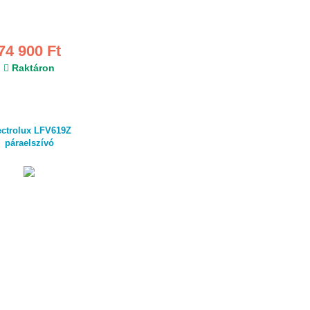
74 900 Ft
Raktáron
ectrolux LFV619Z
páraelszívó