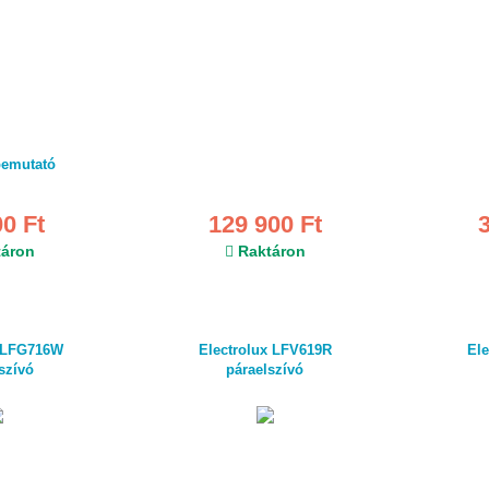
bemutató
00 Ft
129 900 Ft
áron
Raktáron
x LFG716W
Electrolux LFV619R
El
szívó
páraelszívó