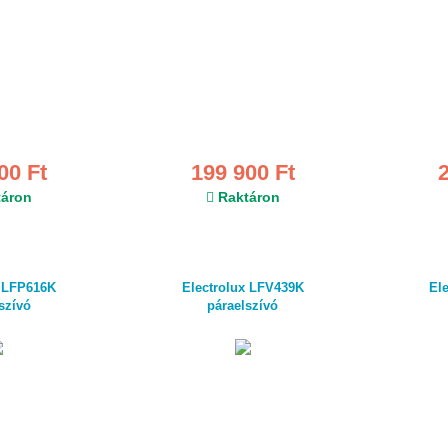
00 Ft
199 900 Ft
áron
Raktáron
x LFP616K
Electrolux LFV439K
El
szívó
páraelszívó