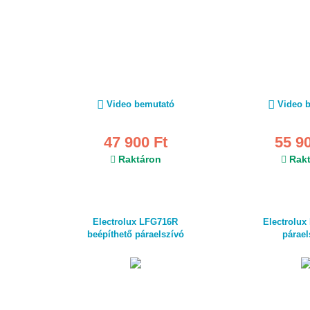
Video bemutató
Video 
47 900 Ft
55 9
Raktáron
Rakt
Electrolux LFG716R
Electrolu
beépíthető páraelszívó
párael