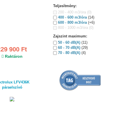
Teljesítmény:
200 - 400 m3/óra
(0)
400 - 600 m3/óra
(14)
600 - 800 m3/óra
(+6)
800 - 1000 m3/óra
(0)
Zajszint maximum:
50 - 60 dB(A)
(11)
60 - 70 dB(A)
(29)
229 900 Ft
70 - 80 dB(A)
(4)
Raktáron
ectrolux LFV436K
páraelszívó