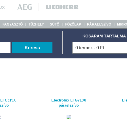
|
|
|
|
|
|
FAGYASZTÓ
TŰZHELY
SÜTŐ
FŐZŐLAP
PÁRAELSZÍVÓ
MIKR
KOSARAM TARTALMA
Keress
0 termék - 0 Ft
x LFC319X
Electrolux LFG719X
El
szívó
páraelszívó