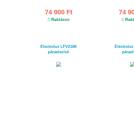
74 900 Ft
74 9
Raktáron
Rakt
Electrolux LFV216K
Electrolu
páraelszívó
párael