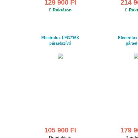
129 900 Ft
214 9
Raktáron
Rakt
Electrolux LFG716X
Electrolu
páraelszívó
párael
105 900 Ft
179 9
Rendelésre
Rende