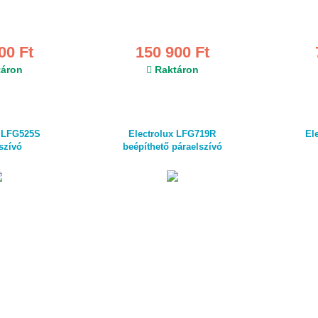
00 Ft
150 900 Ft
áron
Raktáron
x LFG525S
Electrolux LFG719R
El
szívó
beépíthető páraelszívó