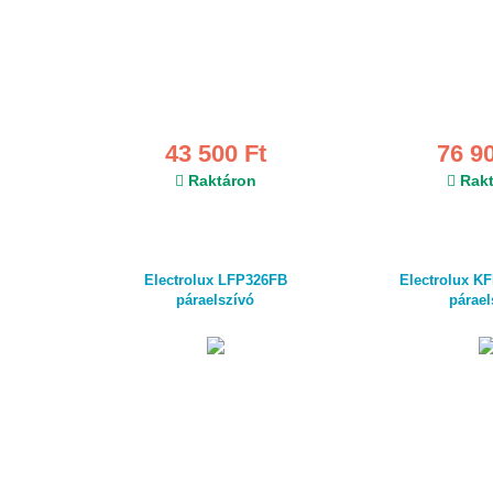
43 500 Ft
76 9
Raktáron
Rakt
Electrolux LFP326FB
Electrolux KF
páraelszívó
párael