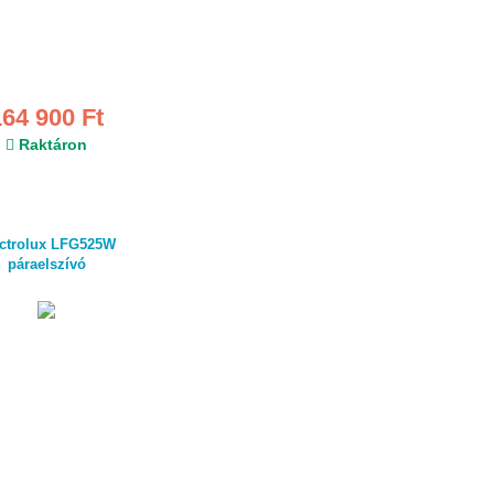
164 900 Ft
Raktáron
ectrolux LFG525W
páraelszívó