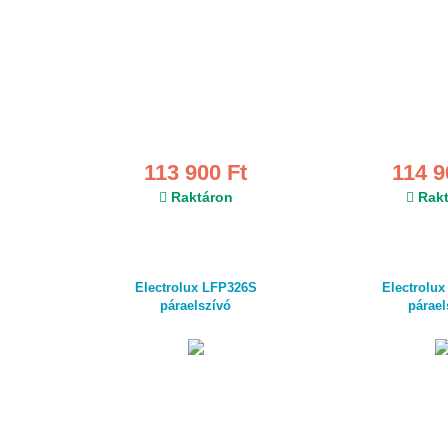
113 900 Ft
114 9
Raktáron
Rakt
Electrolux LFP326S
Electrolu
páraelszívó
párael