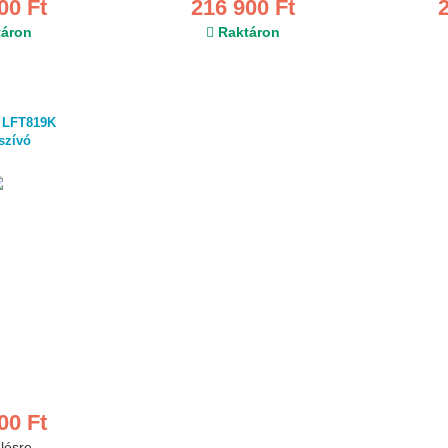
00 Ft
216 900 Ft
áron
Raktáron
x LFT819K
szívó
00 Ft
lésre