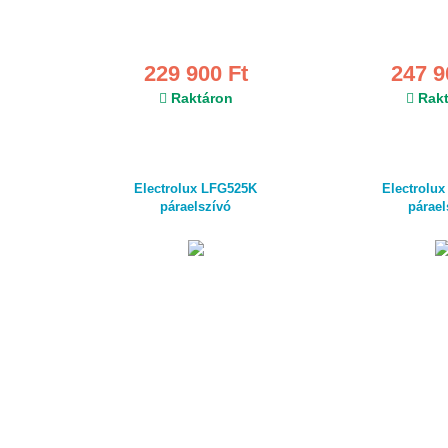
229 900 Ft
247 9
Raktáron
Rakt
Electrolux LFG525K
Electrolu
páraelszívó
párael