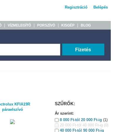
Regisztráció
Belépés
|
|
|
|
Ó
VÍZMELEGÍTŐ
PORSZÍVÓ
KISGÉP
BLOG
Fizetés
SZŰRŐK:
ectrolux KFIA19R
páraelszívó
Ár szerint:
8 000 Ft-tól 20 000 Ft-ig
(1)
20 000 Ft-tól 40 000 Ft-ig
(0)
40 000 Ft-tól 90 000 Ft-ig