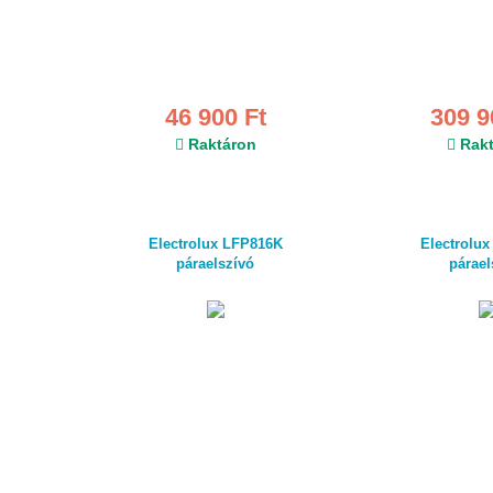
46 900 Ft
309 9
Raktáron
Rakt
Electrolux LFP816K
Electrolu
páraelszívó
párael