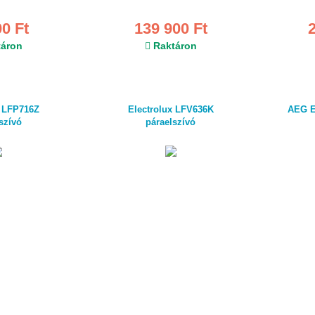
00 Ft
139 900 Ft
áron
Raktáron
x LFP716Z
Electrolux LFV636K
AEG E
szívó
páraelszívó