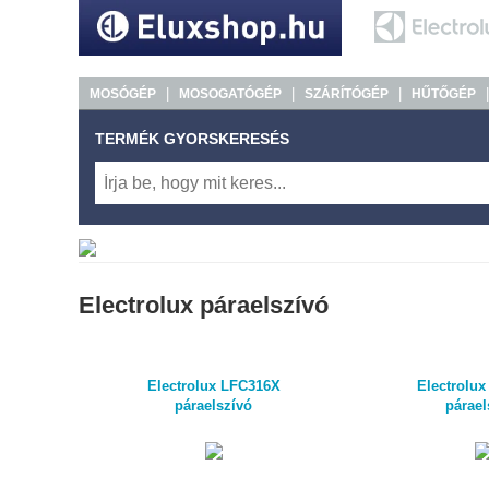
|
|
|
MOSÓGÉP
MOSOGATÓGÉP
SZÁRÍTÓGÉP
HŰTŐGÉP
TERMÉK GYORSKERESÉS
Electrolux páraelszívó
Electrolux LFC316X
Electrolu
páraelszívó
párael