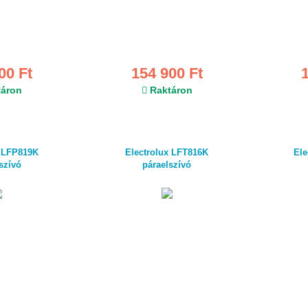
00 Ft
154 900 Ft
áron
Raktáron
x LFP819K
Electrolux LFT816K
El
szívó
páraelszívó