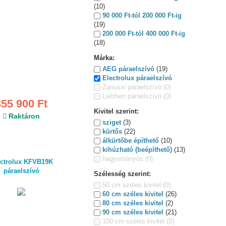
(10)
90 000 Ft-tól 200 000 Ft-ig
(19)
200 000 Ft-tól 400 000 Ft-ig
(18)
Márka:
AEG páraelszívó
(19)
Electrolux páraelszívó
Zanussi páraelszívó
(0)
Liebherr páraelszívó
(0)
355 900 Ft
Kivitel szerint:
Raktáron
sziget
(3)
kürtős
(22)
álkürtőbe építhető
(10)
kihúzható (beépíthető)
(13)
hagyományos
(0)
ectrolux KFVB19K
páraelszívó
Szélesség szerint:
50 cm széles kivitel
(0)
60 cm széles kivitel
(26)
80 cm széles kivitel
(2)
90 cm széles kivitel
(21)
100 cm széles kivitel
(0)