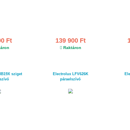
00 Ft
139 900 Ft
áron
Raktáron
IB19X sziget
Electrolux LFV626K
El
szívó
páraelszívó