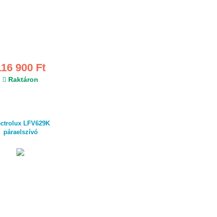
116 900 Ft
Raktáron
ectrolux LFV629K
páraelszívó