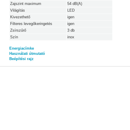
Zajszint maximum
54 dB(A)
Világítás
LED
Kivezethető
igen
Filteres levegőkeringetés
igen
Zsírszűrő
3 db
Szín
inox
Energiacímke
Használati útmutató
Beépítési rajz