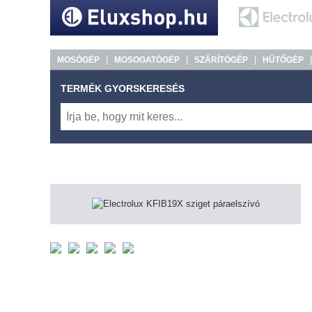
|
|
|
MOSÓGÉP
MOSOGATÓGÉP
SZÁRÍTÓGÉP
HŰTŐGÉP
TERMÉK GYORSKERESÉS