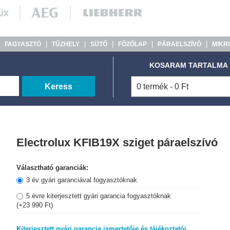
|
|
|
|
|
|
FAGYASZTÓ
TŰZHELY
SÜTŐ
FŐZŐLAP
PÁRAELSZÍVÓ
MIKR
KOSARAM TARTALMA
Keress
0 termék - 0 Ft
Electrolux KFIB19X sziget páraelszívó
Választható garanciák:
3 év gyári garanciával fogyasztóknak
5 évre kiterjesztett gyári garancia fogyasztóknak
(+23 990 Ft)
Kiterjesztett gyári garancia ismertetője és tájékoztatói