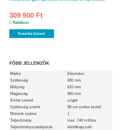
309 900 Ft
Raktáron
Kosárba teszem
FŐBB JELLEMZŐK
Márka
Electrolux
Szélesség
900 mm
Mélység
610 mm
Magasság
860 mm
Kivitel szerint
sziget
Szélesség szerint
90 cm széles kivitel
Motorok száma
1
Teljesítmény
max: 740 m3/óra
Teljesítményszabályozás
érintőkapcsoló