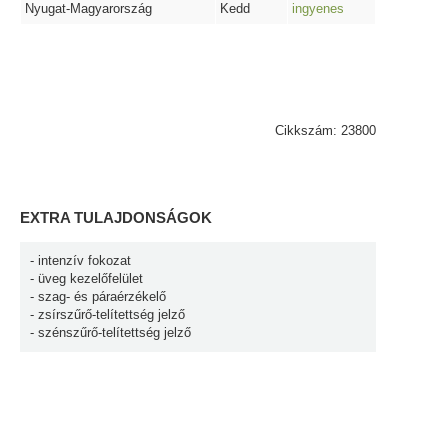
Nyugat-Magyarország
Kedd
ingyenes
Cikkszám: 23800
EXTRA TULAJDONSÁGOK
- intenzív fokozat
- üveg kezelőfelület
- szag- és páraérzékelő
- zsírszűrő-telítettség jelző
- szénszűrő-telítettség jelző