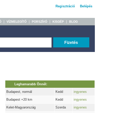
Regisztráció
Belépés
|
|
|
|
Ó
VÍZMELEGÍTŐ
PORSZÍVÓ
KISGÉP
BLOG
Fizetés
Leghamarabb Önnél:
Budapest, normál
Kedd
ingyenes
Budapest +20 km
Kedd
ingyenes
Kelet-Magyarország
Szerda
ingyenes