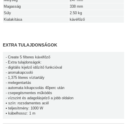
Magasság
338 mm
Súly
2.50 kg
Kialakítása
kávéfőző
EXTRA TULAJDONSÁGOK
- Create 5 filteres kávéfőző
- Extra tulajdonságok:
- digitális kijelző időzítő funkcióval
- aromakapcsoló
- 1,375 literes víztartály
- melegentartás
- automata kikapcsolás 40perc után
- csepegésmentes működés
- vízszint és adagolásjelző a jobb oldalon
• szín: rozsdamentes acél
• teljesítmény: 1000 W
• kábelhossz: 1 m