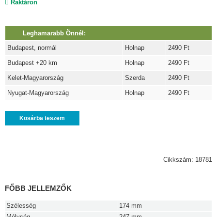
Raktáron
Leghamarabb Önnél:
Budapest, normál
Holnap
2490 Ft
Budapest +20 km
Holnap
2490 Ft
Kelet-Magyarország
Szerda
2490 Ft
Nyugat-Magyarország
Holnap
2490 Ft
Kosárba teszem
Cikkszám: 18781
FŐBB JELLEMZŐK
Szélesség
174 mm
Mélység
247 mm