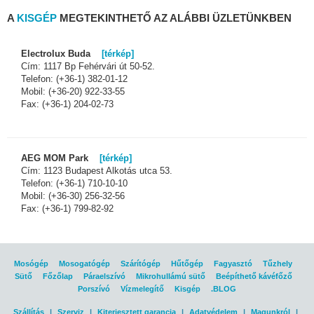
A
KISGÉP
MEGTEKINTHETŐ AZ ALÁBBI ÜZLETÜNKBEN
Electrolux Buda
[térkép]
Cím: 1117 Bp Fehérvári út 50-52.
Telefon: (+36-1) 382-01-12
Mobil: (+36-20) 922-33-55
Fax: (+36-1) 204-02-73
AEG MOM Park
[térkép]
Cím: 1123 Budapest Alkotás utca 53.
Telefon: (+36-1) 710-10-10
Mobil: (+36-30) 256-32-56
Fax: (+36-1) 799-82-92
Mosógép
Mosogatógép
Szárítógép
Hűtőgép
Fagyasztó
Tűzhely
Sütő
Főzőlap
Páraelszívó
Mikrohullámú sütő
Beépíthető kávéfőző
Porszívó
Vízmelegítő
Kisgép
.BLOG
Szállítás
|
Szerviz
|
Kiterjesztett garancia
|
Adatvédelem
|
Magunkról
|