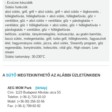
- EcoLine készülék
Sütési funkciók:
alsó sütés, grill, grill + alsó sütés, grill + alsó sütés + légkeverés ,
hőlégbefúvás, hőlégbefúvás + alsó sütés, hőlégbefúvás, gőz +
ventilátor, gőz + alsó sütés + ventilátor, gőz + párologtatás +
ventilátor, gőz + hőlégbefúvás + alsó sütés, gőz + hőlégbefúvás +
párologtatás + ventilátor, gőz + hőlégbefúvás
befőzés, szárítás, tányérmelegítés, kiolvasztás, au gratin barnítás,
lassú sütés, melegentartás, grill, turbo grill, hőlégkeverés, fagyasztott
étel, hagyományos sütés, pizza, alsó sütés, Steamify program, gőz
regenerálás, kenyérsütés, kelesztés, vitál gőz, High steam, Low
steam
Sütési tartomány: 30-230°C
A
SÜTŐ
MEGTEKINTHETŐ AZ ALÁBBI ÜZLETÜNKBEN
AEG MOM Park
[térkép]
Cím: 1123 Budapest Alkotás utca 53.
Telefon: (+36-1) 710-10-10
Mobil: (+36-30) 256-32-56
Fax: (+36-1) 799-82-92