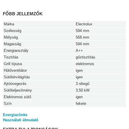
FŐBB JELLEMZŐK
Márka
Electrolux
Szélesség
594 mm
Mélység
568 mm
Magasság
594 mm
Energiaosztály
A++
Tisztítás
gőztisztítás
Grill típusa
elektromos
Hűtőventilátor
igen
Sütőtérvilágítás
igen
Ajtóüvegezés
3 rétegű
Sütőteljesítmény
3,50 kW
Elektromos sütő
igen
Szín
fekete
Energiacímke
Használati útmutató