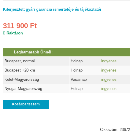
Kiterjesztett gyári garancia ismertetője és tájékoztatói
311 900 Ft
Raktáron
Leghamarabb Önnél:
Budapest, normál
Holnap
ingyenes
Budapest +20 km
Holnap
ingyenes
Kelet-Magyarország
Vasárnap
ingyenes
Nyugat-Magyarország
Holnap
ingyenes
Kosárba teszem
Cikkszám: 23672