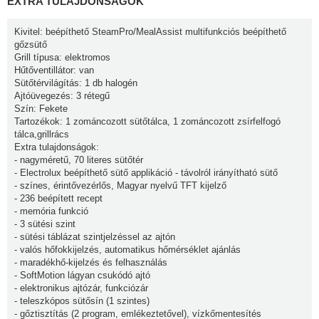
EXTRA TULAJDONSÁGOK
Kivitel: beépíthető SteamPro/MealAssist multifunkciós beépíthető
gőzsütő
Grill típusa: elektromos
Hűtőventillátor: van
Sütőtérvilágítás: 1 db halogén
Ajtóüvegezés: 3 rétegű
Szín: Fekete
Tartozékok: 1 zománcozott sütőtálca, 1 zománcozott zsírfelfogó
tálca,grillrács
Extra tulajdonságok:
- nagyméretű, 70 literes sütőtér
- Electrolux beépíthető sütő applikáció - távolról irányítható sütő
- színes, érintővezérlős, Magyar nyelvű TFT kijelző
- 236 beépített recept
- memória funkció
- 3 sütési szint
- sütési táblázat szintjelzéssel az ajtón
- valós hőfokkijelzés, automatikus hőmérséklet ajánlás
- maradékhő-kijelzés és felhasználás
- SoftMotion lágyan csukódó ajtó
- elektronikus ajtózár, funkciózár
- teleszkópos sütősín (1 szintes)
- gőztisztítás (2 program, emlékeztetővel), vízkőmentesítés