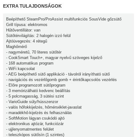
EXTRA TULAJDONSÁGOK
Beépíthető SteamPro/ProAssist multifunkciós SousVide gőzsütő
Grill típusa: elektromos
Hűtőventillátor: van
Sütőtérvilágítás: 2 halogén izzó felül
Ajtóüvegezés: 4 rétegű
Maghőmérő
- nagyméretű, 70 literes sütőtér
- CookSmart Touch+, magyar nyelvű szöveges kijelző
- 168 automatikus program
- WiFi kapcsolat
- AEG beépíthető sütő applikáció - távolról irányítható sütő
- navigációs és vezérlőgomb gomb + érintőkapcsolós vezérlés
- Előre programozott sütőprogram
- 3 memórizálható kedvenc beállítás
- 5 polcmagasság, 3 sütési szint
- VarioGuide súly/hússzenzor
- valós hőfokkijelzés, hőmérséklet-javaslat
- maradékhő-kijelzés és felhasználás
- SoftMotion lágyan csukódó ajtó
- elektronikus ajtózár, funkciózár
- ujjlenyomatmentes felület
- teleszkópos sütősín (1 szintes)