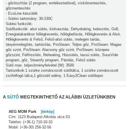
- gőztisztítás (2 program, emlékeztetővel), vízkőmentesítés,
gőzmentesítés
- EcoLine készülék
- Sütési tartomány: 30-230C
Sütési funkciók:
Sütőfunkciók: alsó sütés, kiolvasztás, Dehydrating, kelesztés, Grill,
Energiatakarékos hőlégkeverés, hőlégbefúvás, Hőlégkeverés & Alsó,
Hőlégkeverés & Felső, Felső-alsó sütés, melegen tartás,
tányérmelegítés, tartósítás, ProSteam: Teljes gőz, ProSteam: Magas
gőz szint, ProSteam: Alacsony gőz szint, ProSteam: közepes
gőzszint, Felfrissítés, Reheating, Hússütés, lassú sütés, SousVide
program, gőz, Steamfy program, Párolás, Felső sütés
Sütő max. teljesítményfelvétel (W): 3500
Tartozékok:1 szürke zománcozott sütőtálca, 1 szürke zománcozott
zsírfelfogó tálca,1 gőzsütő edény, 1 Easy2Clean sütőtepsi
A
SÜTŐ
MEGTEKINTHETŐ AZ ALÁBBI ÜZLETÜNKBEN
AEG MOM Park
[térkép]
Cím: 1123 Budapest Alkotás utca 53.
Telefon: (+36-1) 710-10-10
Mobil: (+36-30) 256-32-56