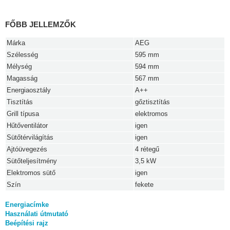
FŐBB JELLEMZŐK
Márka
AEG
Szélesség
595 mm
Mélység
594 mm
Magasság
567 mm
Energiaosztály
A++
Tisztítás
gőztisztítás
Grill típusa
elektromos
Hűtőventilátor
igen
Sütőtérvilágítás
igen
Ajtóüvegezés
4 rétegű
Sütőteljesítmény
3,5 kW
Elektromos sütő
igen
Szín
fekete
Energiacímke
Használati útmutató
Beépítési rajz