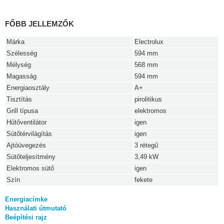
FŐBB JELLEMZŐK
Márka
Electrolux
Szélesség
594 mm
Mélység
568 mm
Magasság
594 mm
Energiaosztály
A+
Tisztítás
pirolitikus
Grill típusa
elektromos
Hűtőventilátor
igen
Sütőtérvilágítás
igen
Ajtóüvegezés
3 rétegű
Sütőteljesítmény
3,49 kW
Elektromos sütő
igen
Szín
fekete
Energiacímke
Használati útmutató
Beépítési rajz