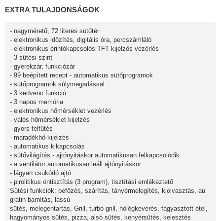
EXTRA TULAJDONSÁGOK
- nagyméretű, 72 literes sütőtér
- elektronikus időzítés, digitális óra, percszámláló
- elektronikus érintőkapcsolós TFT kijelzős vezérlés
- 3 sütési szint
- gyerekzár, funkciózár
- 99 beépített recept - automatikus sütőprogramok
- sütőprogramok súlymegadással
- 3 kedvenc funkció
- 3 napos memória
- elektronikus hőmérséklet vezérlés
- valós hőmérséklet kijelzés
- gyors felfűtés
- maradékhő-kijelzés
- automatikus kikapcsolás
- sütővilágítás - ajtónyitáskor automatikusan felkapcsolódik
- a ventilátor automatikusan leáll ajtónyitáskor
- lágyan csukódó ajtó
- pirolitikus öntisztítás (3 program), tisztítási emlékeztető
Sütési funkciók: befőzés, szárítás, tányérmelegítés, kiolvasztás, au
gratin barnítás, lassú
sütés, melegentartás, Grill, turbo grill, hőlégkeverés, fagyasztott étel,
hagyományos sütés, pizza, alsó sütés, kenyérsütés, kelesztés