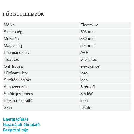
FŐBB JELLEMZŐK
Márka
Electrolux
Szélesség
596 mm
Mélység
569 mm
Magasság
594 mm
Energiaosztály
A++
Tisztítás
pirolitikus
Grill típusa
elektromos
Hűtőventilátor
igen
Sütőtérvilágítás
igen
Ajtóüvegezés
3 rétegű
Sütőteljesítmény
3,5 kW
Elektromos sütő
igen
Szín
fekete
Energiacímke
Használati útmutató
Beépítési rajz