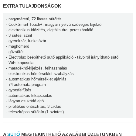
EXTRA TULAJDONSÁGOK
- nagyméretű, 72 literes sütőtér
- CookSmart Touch+, magyar nyelvű szöveges kijelző
- elektronikus időzítés, digitális óra, percszámláló
- 3 sütési szint
- gyerekzár, funkciózár
- maghőmérő
- gőzsütés
- Electrolux beépíthető sütő applikáció - távolról irányítható sütő
- WiFi kapcsolat
- maradékhő-kijelzés, felhasználás
- elektronikus hőmérséklet szabályzás
- automatikus hőmérséklet ajánlás
- 74 automata program
- gyorsfelfűtés
- automatikus kikapcsolás
- lágyan csukódó ajtó
- pirolitikus öntisztítás, 3 ciklus
- teleszkópos sütősín (1 szintes)
A
SÜTŐ
MEGTEKINTHETŐ AZ ALÁBBI ÜZLETÜNKBEN