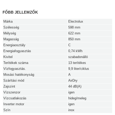
FŐBB JELLEMZŐK
Márka
Electrolux
Szélesség
598 mm
Mélység
622 mm
Magasság
850 mm
Energiaosztály
C
Energiafogyasztás
0,74 kWh
Kivitel
szabadonálló
Terítékek száma
13 terítékes
Vízfogyasztás.
9,9 liter/ciklus
Mosási hatékonyság
A
Szárítási mód
AirDry
Zajszint
44 dB(A)
Vízszenzor
igen
Vízcsatlakozás
hideg/meleg
Inverter motor
igen
Szín
inox