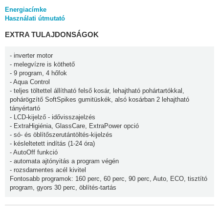
Energiacímke
Használati útmutató
EXTRA TULAJDONSÁGOK
- inverter motor
- melegvízre is köthető
- 9 program, 4 hőfok
- Aqua Control
- teljes töltettel állítható felső kosár, lehajtható pohártartókkal,
pohárögzítő SoftSpikes gumitüskék, alsó kosárban 2 lehajtható
tányértartó
- LCD-kijelző - idővisszajelzés
- ExtraHigiénia, GlassCare, ExtraPower opció
- só- és öblítőszerutántöltés-kijelzés
- késleltetett indítás (1-24 óra)
- AutoOff funkció
- automata ajtónyitás a program végén
- rozsdamentes acél kivitel
Fontosabb programok: 160 perc, 60 perc, 90 perc, Auto, ECO, tisztító
program, gyors 30 perc, öblítés-tartás