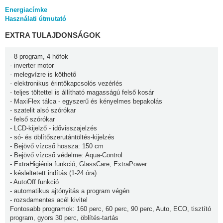
Energiacímke
Használati útmutató
EXTRA TULAJDONSÁGOK
- 8 program, 4 hőfok
- inverter motor
- melegvízre is köthető
- elektronikus érintőkapcsolós vezérlés
- teljes töltettel is állítható magasságú felső kosár
- MaxiFlex tálca - egyszerű és kényelmes bepakolás
- szatelit alsó szórókar
- felső szórókar
- LCD-kijelző - idővisszajelzés
- só- és öblítőszerutántöltés-kijelzés
- Bejövő vízcső hossza: 150 cm
- Bejövő vízcső védelme: Aqua-Control
- ExtraHigiénia funkció, GlassCare, ExtraPower
- késleltetett indítás (1-24 óra)
- AutoOff funkció
- automatikus ajtónyitás a program végén
- rozsdamentes acél kivitel
Fontosabb programok: 160 perc, 60 perc, 90 perc, Auto, ECO, tisztító
program, gyors 30 perc, öblítés-tartás