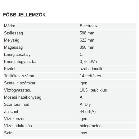
FŐBB JELLEMZŐK
Márka
Electrolux
Szélesség
598 mm
Mélység
622 mm
Magasság
850 mm
Energiaosztály
C
Energiafogyasztás
0,75 kWh
Kivitel
szabadonálló
Terítékek száma
14 terítékes
Szatellit szórókar
igen
Vízfogyasztás.
10,5 liter/ciklus
Mosási hatékonyság
A
Szárítási mód
AirDry
Zajszint
44 dB(A)
Vízszenzor
igen
Vízcsatlakozás
hideg/meleg
Szín
inox