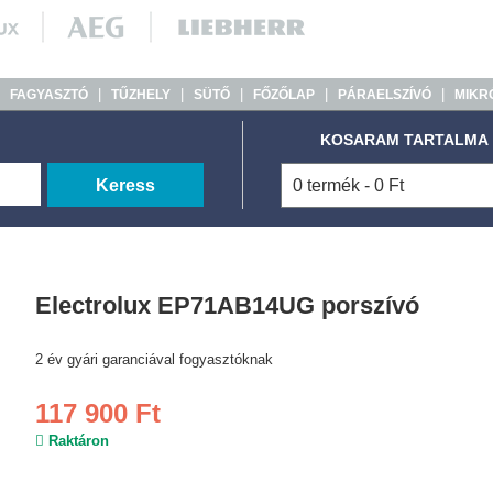
|
|
|
|
|
|
FAGYASZTÓ
TŰZHELY
SÜTŐ
FŐZŐLAP
PÁRAELSZÍVÓ
MIKR
KOSARAM TARTALMA
Keress
0 termék - 0 Ft
Electrolux EP71AB14UG porszívó
2 év gyári garanciával fogyasztóknak
117 900 Ft
Raktáron