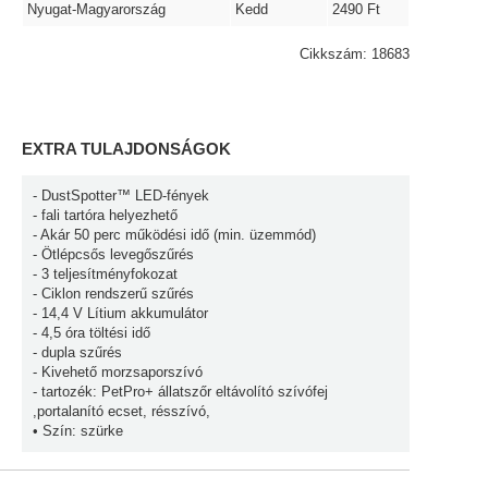
Nyugat-Magyarország
Kedd
2490 Ft
Cikkszám: 18683
EXTRA TULAJDONSÁGOK
- DustSpotter™ LED-fények
- fali tartóra helyezhető
- Akár 50 perc működési idő (min. üzemmód)
- Ötlépcsős levegőszűrés
- 3 teljesítményfokozat
- Ciklon rendszerű szűrés
- 14,4 V Lítium akkumulátor
- 4,5 óra töltési idő
- dupla szűrés
- Kivehető morzsaporszívó
- tartozék: PetPro+ állatszőr eltávolító szívófej
,portalanító ecset, résszívó,
• Szín: szürke