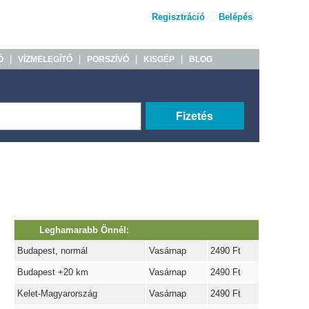
Regisztráció
Belépés
|
|
|
|
Ó
VÍZMELEGÍTŐ
PORSZÍVÓ
KISGÉP
BLOG
Fizetés
Leghamarabb Önnél:
Budapest, normál
Vasárnap
2490 Ft
Budapest +20 km
Vasárnap
2490 Ft
Kelet-Magyarország
Vasárnap
2490 Ft