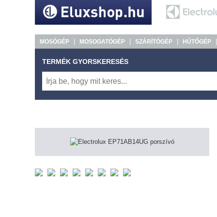
|
|
|
MOSÓGÉP
MOSOGATÓGÉP
SZÁRÍTÓGÉP
HŰTŐGÉP
TERMÉK GYORSKERESÉS