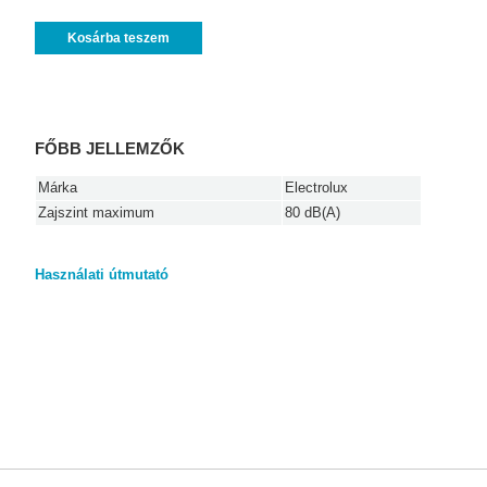
Kosárba teszem
FŐBB JELLEMZŐK
Márka
Electrolux
Zajszint maximum
80 dB(A)
Használati útmutató