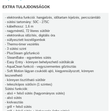
EXTRA TULAJDONSÁGOK
- elektronika funkciói: hangjelzés, időtartam kijelzés, percszámláló
- sütési tartomány: 50C - 275C
- kábelhossz: 1,6 m
- nagyméretű, 72 literes sütőtér
- elektronikus időzítés, digitális óra
- süllyesztett kezelőgombok
- Thermo-timer vezérlés
- 3 sütési szint
- PlusSteam gőzfunkció
- SteamBake - egyenletes sütés
- Easy Entry - könnyen behelyezhető sütőtálcák
- AquaClean funkció - vegyszermentes gőztisztás
- Soft Motion lágyan csukódó ajtó, kiegyensúlyozott, könnyen
leszerelhető
- könnyen tisztítható sütőtér
- teleszkópos sütősín (1 szintes)
Sütési funkciók:
- alsó + felső sütés (hagyományos sütés)
- alsó sütés
- kiolvasztás
- grill + felső sütés