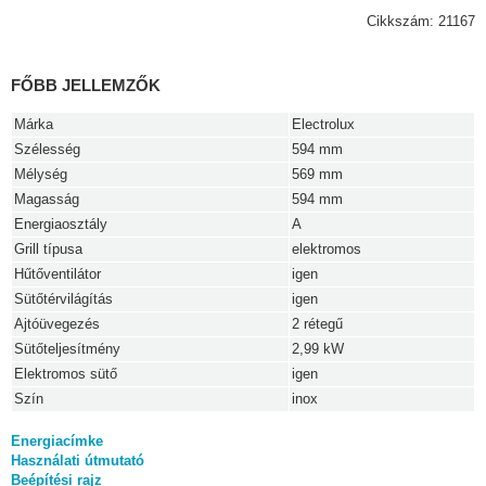
Cikkszám: 21167
FŐBB JELLEMZŐK
Márka
Electrolux
Szélesség
594 mm
Mélység
569 mm
Magasság
594 mm
Energiaosztály
A
Grill típusa
elektromos
Hűtőventilátor
igen
Sütőtérvilágítás
igen
Ajtóüvegezés
2 rétegű
Sütőteljesítmény
2,99 kW
Elektromos sütő
igen
Szín
inox
Energiacímke
Használati útmutató
Beépítési rajz