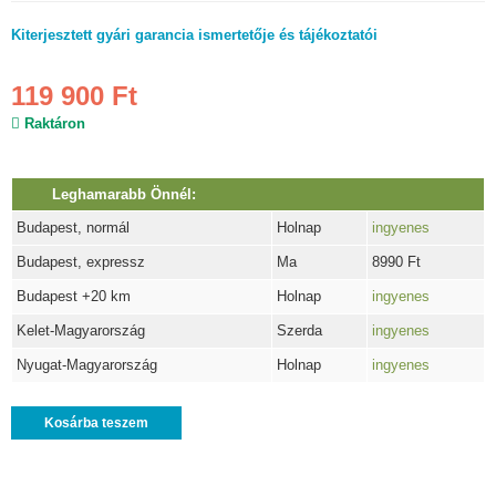
Kiterjesztett gyári garancia ismertetője és tájékoztatói
119 900 Ft
Raktáron
Leghamarabb Önnél:
Budapest, normál
Holnap
ingyenes
Budapest, expressz
Ma
8990 Ft
Budapest +20 km
Holnap
ingyenes
Kelet-Magyarország
Szerda
ingyenes
Nyugat-Magyarország
Holnap
ingyenes
Kosárba teszem