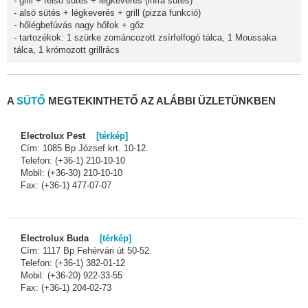
- grill + felső sütés + légkeverés (infra sütés)
- alsó sütés + légkeverés + grill (pizza funkció)
- hőlégbefúvás nagy hőfok + gőz
- tartozékok: 1 szürke zománcozott zsírfelfogó tálca, 1 Moussaka
tálca, 1 krómozott grillrács
A
SÜTŐ
MEGTEKINTHETŐ AZ ALÁBBI ÜZLETÜNKBEN
Electrolux Pest
[térkép]
Cím: 1085 Bp József krt. 10-12.
Telefon: (+36-1) 210-10-10
Mobil: (+36-30) 210-10-10
Fax: (+36-1) 477-07-07
Electrolux Buda
[térkép]
Cím: 1117 Bp Fehérvári út 50-52.
Telefon: (+36-1) 382-01-12
Mobil: (+36-20) 922-33-55
Fax: (+36-1) 204-02-73