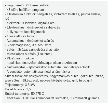
- nagyméretű, 71 literes sütőtér
- 45 előre beállított program
- Elektronika funkciói: hangjelzés, időtartam kijelzés, percszámláló,
idő
- elektronikus időzítés, digitális óra
- Elektronikus hőmérséklet szabályzás
- süllyesztett kezelőgombok
- Gyorsfelfűtés funkció
- Automatikus hőmérséklet ajánlás
- 5 polcmagasság, 3 sütési szint
- sütési táblázat szintjelzéssel az ajtón
- teleszkópos sütősín (1 szintes)
- PlusSteam funkció
- katalitikus öntisztító hátfal/aqua clean tisztítással
- Sütővilágítás - ajtónyitáskor automatikusan felkapcsolódik
- A ventilátor automatikusan leáll ajtónyitáskor
Sütési funkciók: hőlégkeverés, hagyományos sütés, gőzsütés, pizza,
alsó sütés, félkész étel, nedves hőlégbefúvás, grill, turbo grill
Teljesítmény: 3,5 kW
Kábel hossza: 1,5 m
Sütési tartomány: 50-275 C
Tartozékok: 1 szürke zománcozott sütőtálca, 1 krómozott grillrács