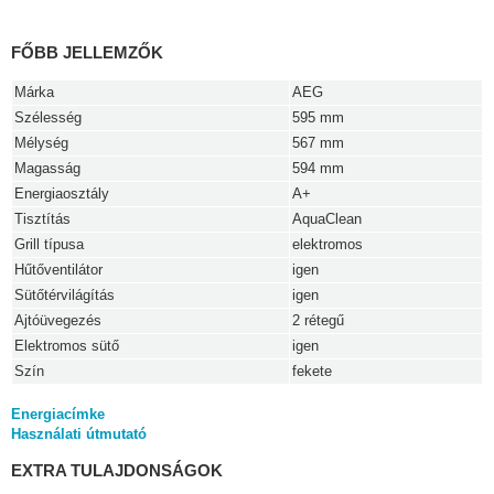
FŐBB JELLEMZŐK
Márka
AEG
Szélesség
595 mm
Mélység
567 mm
Magasság
594 mm
Energiaosztály
A+
Tisztítás
AquaClean
Grill típusa
elektromos
Hűtőventilátor
igen
Sütőtérvilágítás
igen
Ajtóüvegezés
2 rétegű
Elektromos sütő
igen
Szín
fekete
Energiacímke
Használati útmutató
EXTRA TULAJDONSÁGOK