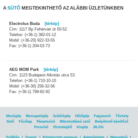
A
SÜTŐ
MEGTEKINTHETŐ AZ ALÁBBI ÜZLETÜNKBEN
Electrolux Buda
[térkép]
Cím: 1117 Bp Fehérvári út 50-52.
Telefon: (+36-1) 382-01-12
Mobil: (+36-20) 922-33-55
Fax: (+36-1) 204-02-73
AEG MOM Park
[térkép]
Cím: 1123 Budapest Alkotás utca 53.
Telefon: (+36-1) 710-10-10
Mobil: (+36-30) 256-32-56
Fax: (+36-1) 799-82-92
Mosógép
Mosogatógép
Szárítógép
Hűtőgép
Fagyasztó
Tűzhely
Sütő
Főzőlap
Páraelszívó
Mikrohullámú sütő
Beépíthető kávéfőző
Porszívó
Vízmelegítő
Kisgép
.BLOG
Szállítás
|
Szerviz
|
Kiterjesztett garancia
|
Adatvédelem
|
Magunkról
|