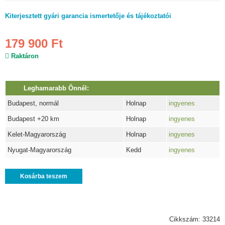
Kiterjesztett gyári garancia ismertetője és tájékoztatói
179 900 Ft
Raktáron
Leghamarabb Önnél:
Budapest, normál
Holnap
ingyenes
Budapest +20 km
Holnap
ingyenes
Kelet-Magyarország
Holnap
ingyenes
Nyugat-Magyarország
Kedd
ingyenes
Kosárba teszem
Cikkszám: 33214