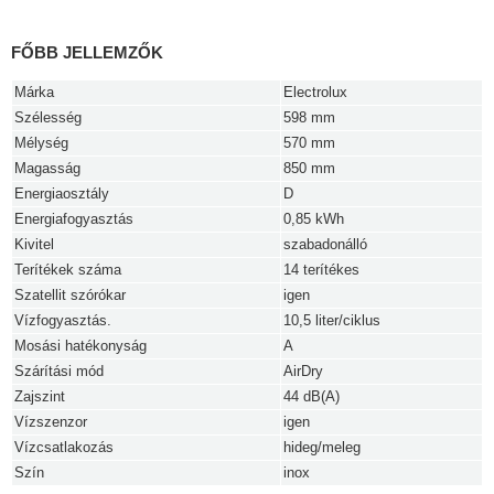
FŐBB JELLEMZŐK
Márka
Electrolux
Szélesség
598 mm
Mélység
570 mm
Magasság
850 mm
Energiaosztály
D
Energiafogyasztás
0,85 kWh
Kivitel
szabadonálló
Terítékek száma
14 terítékes
Szatellit szórókar
igen
Vízfogyasztás.
10,5 liter/ciklus
Mosási hatékonyság
A
Szárítási mód
AirDry
Zajszint
44 dB(A)
Vízszenzor
igen
Vízcsatlakozás
hideg/meleg
Szín
inox