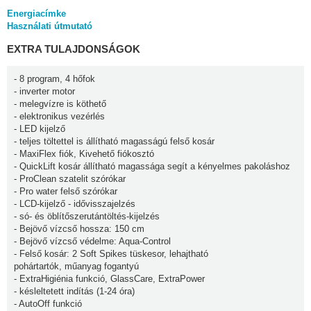
Energiacímke
Használati útmutató
EXTRA TULAJDONSÁGOK
- 8 program, 4 hőfok
- inverter motor
- melegvízre is köthető
- elektronikus vezérlés
- LED kijelző
- teljes töltettel is állítható magasságú felső kosár
- MaxiFlex fiók, Kivehető fiókosztó
- QuickLift kosár állítható magassága segít a kényelmes pakoláshoz
- ProClean szatelit szórókar
- Pro water felső szórókar
- LCD-kijelző - idővisszajelzés
- só- és öblítőszerutántöltés-kijelzés
- Bejövő vízcső hossza: 150 cm
- Bejövő vízcső védelme: Aqua-Control
- Felső kosár: 2 Soft Spikes tüskesor, lehajtható
pohártartók, műanyag fogantyú
- ExtraHigiénia funkció, GlassCare, ExtraPower
- késleltetett indítás (1-24 óra)
- AutoOff funkció