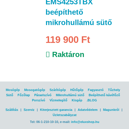
EMS4253TBX
beépíthető
mikrohullámú sütő
119 900 Ft
Raktáron
Mosógép
Mosogatógép
Szárítógép
Hűtőgép
Fagyasztó
Tűzhely
Sütő
Főzőlap
Páraelszívó
Mikrohullámú sütő
Beépíthető kávéfőző
Porszívó
Vízmelegítő
Kisgép
.BLOG
Szállítás
|
Szerviz
|
Kiterjesztett garancia
|
Adatvédelem
|
Magunkról
|
Üzletszabályzat
Tel: 06-1-210-10-10, e-mail:
info@eluxshop.hu