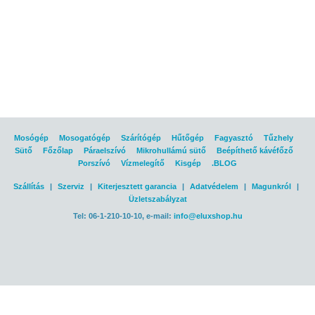
Mosógép
Mosogatógép
Szárítógép
Hűtőgép
Fagyasztó
Tűzhely
Sütő
Főzőlap
Páraelszívó
Mikrohullámú sütő
Beépíthető kávéfőző
Porszívó
Vízmelegítő
Kisgép
.BLOG
Szállítás
|
Szerviz
|
Kiterjesztett garancia
|
Adatvédelem
|
Magunkról
|
Üzletszabályzat
Tel: 06-1-210-10-10, e-mail:
info@eluxshop.hu