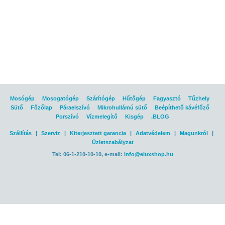
Mosógép
Mosogatógép
Szárítógép
Hűtőgép
Fagyasztó
Tűzhely
Sütő
Főzőlap
Páraelszívó
Mikrohullámú sütő
Beépíthető kávéfőző
Porszívó
Vízmelegítő
Kisgép
.BLOG
Szállítás
|
Szerviz
|
Kiterjesztett garancia
|
Adatvédelem
|
Magunkról
|
Üzletszabályzat
Tel: 06-1-210-10-10, e-mail:
info@eluxshop.hu