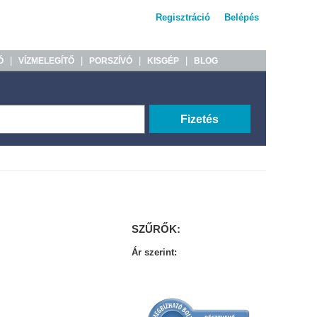
Regisztráció
Belépés
|
|
|
|
Ó
VÍZMELEGÍTŐ
PORSZÍVÓ
KISGÉP
BLOG
Fizetés
SZŰRŐK:
Ár szerint: