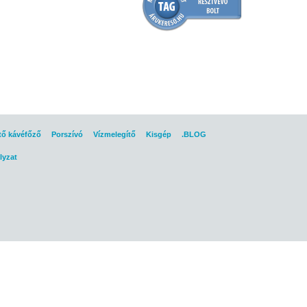
tő kávéfőző
Porszívó
Vízmelegítő
Kisgép
.BLOG
lyzat