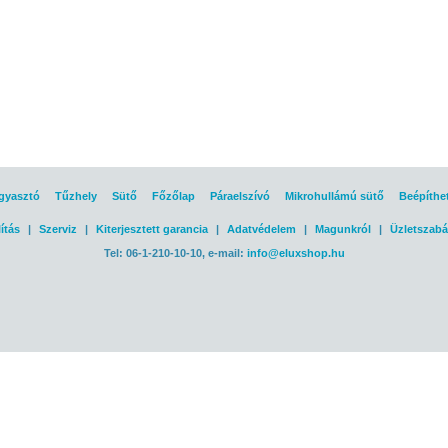
gyasztó
Tűzhely
Sütő
Főzőlap
Páraelszívó
Mikrohullámú sütő
Beépíthe
ítás
|
Szerviz
|
Kiterjesztett garancia
|
Adatvédelem
|
Magunkról
|
Üzletszabá
Tel: 06-1-210-10-10, e-mail:
info@eluxshop.hu