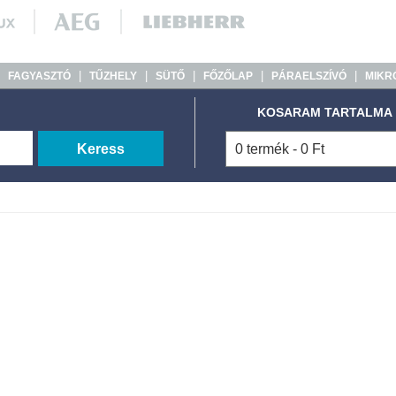
|
|
|
|
|
|
FAGYASZTÓ
TŰZHELY
SÜTŐ
FŐZŐLAP
PÁRAELSZÍVÓ
MIKR
KOSARAM TARTALMA
Keress
0 termék - 0 Ft