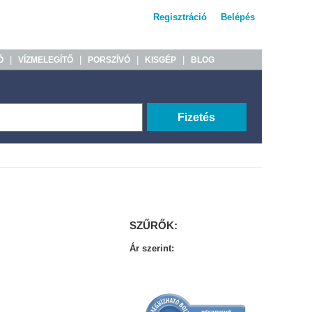
Regisztráció
Belépés
|
|
|
|
Ó
VÍZMELEGÍTŐ
PORSZÍVÓ
KISGÉP
BLOG
Fizetés
SZŰRŐK:
Ár szerint: