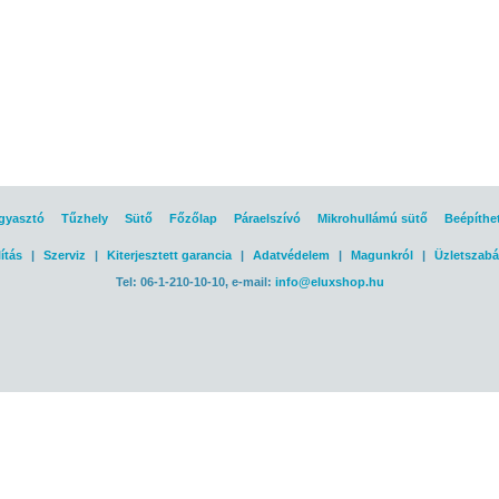
gyasztó
Tűzhely
Sütő
Főzőlap
Páraelszívó
Mikrohullámú sütő
Beépíthe
ítás
|
Szerviz
|
Kiterjesztett garancia
|
Adatvédelem
|
Magunkról
|
Üzletszabá
Tel: 06-1-210-10-10, e-mail:
info@eluxshop.hu