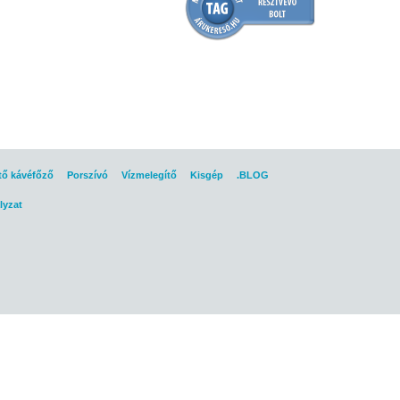
tő kávéfőző
Porszívó
Vízmelegítő
Kisgép
.BLOG
lyzat