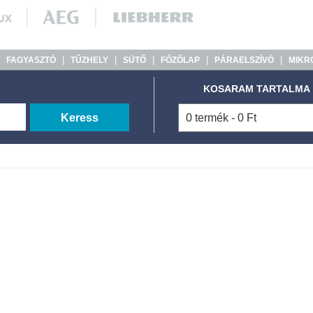
|
|
|
|
|
|
FAGYASZTÓ
TŰZHELY
SÜTŐ
FŐZŐLAP
PÁRAELSZÍVÓ
MIKR
KOSARAM TARTALMA
Keress
0 termék - 0 Ft