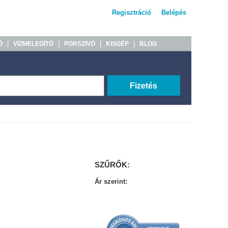
Regisztráció
Belépés
|
|
|
|
Ó
VÍZMELEGÍTŐ
PORSZÍVÓ
KISGÉP
BLOG
Fizetés
SZŰRŐK:
Ár szerint: