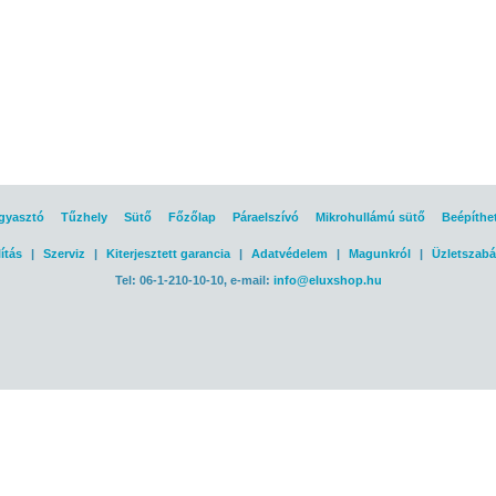
gyasztó
Tűzhely
Sütő
Főzőlap
Páraelszívó
Mikrohullámú sütő
Beépíthe
ítás
|
Szerviz
|
Kiterjesztett garancia
|
Adatvédelem
|
Magunkról
|
Üzletszabá
Tel: 06-1-210-10-10, e-mail:
info@eluxshop.hu