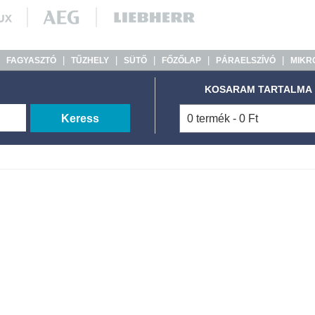
|
|
|
|
|
|
FAGYASZTÓ
TŰZHELY
SÜTŐ
FŐZŐLAP
PÁRAELSZÍVÓ
MIKR
KOSARAM TARTALMA
Keress
0 termék - 0 Ft