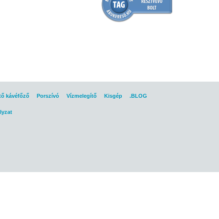
tő kávéfőző
Porszívó
Vízmelegítő
Kisgép
.BLOG
lyzat