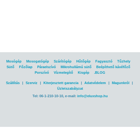
Mosógép
Mosogatógép
Szárítógép
Hűtőgép
Fagyasztó
Tűzhely
Sütő
Főzőlap
Páraelszívó
Mikrohullámú sütő
Beépíthető kávéfőző
Porszívó
Vízmelegítő
Kisgép
.BLOG
Szállítás
|
Szerviz
|
Kiterjesztett garancia
|
Adatvédelem
|
Magunkról
|
Üzletszabályzat
Tel: 06-1-210-10-10, e-mail:
info@eluxshop.hu