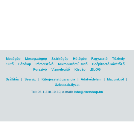
Mosógép
Mosogatógép
Szárítógép
Hűtőgép
Fagyasztó
Tűzhely
Sütő
Főzőlap
Páraelszívó
Mikrohullámú sütő
Beépíthető kávéfőző
Porszívó
Vízmelegítő
Kisgép
.BLOG
Szállítás
|
Szerviz
|
Kiterjesztett garancia
|
Adatvédelem
|
Magunkról
|
Üzletszabályzat
Tel: 06-1-210-10-10, e-mail:
info@eluxshop.hu