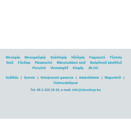
Mosógép
Mosogatógép
Szárítógép
Hűtőgép
Fagyasztó
Tűzhely
Sütő
Főzőlap
Páraelszívó
Mikrohullámú sütő
Beépíthető kávéfőző
Porszívó
Vízmelegítő
Kisgép
.BLOG
Szállítás
|
Szerviz
|
Kiterjesztett garancia
|
Adatvédelem
|
Magunkról
|
Üzletszabályzat
Tel: 06-1-210-10-10, e-mail:
info@eluxshop.hu