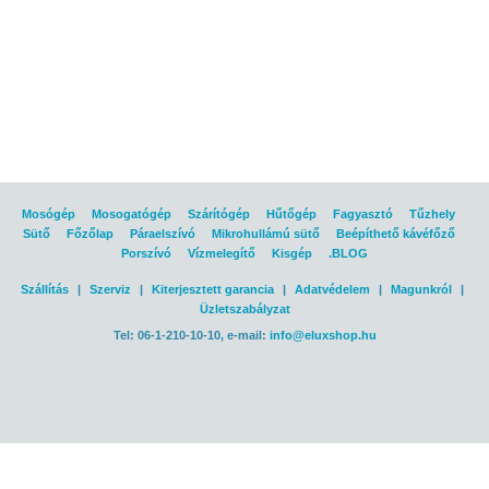
Mosógép
Mosogatógép
Szárítógép
Hűtőgép
Fagyasztó
Tűzhely
Sütő
Főzőlap
Páraelszívó
Mikrohullámú sütő
Beépíthető kávéfőző
Porszívó
Vízmelegítő
Kisgép
.BLOG
Szállítás
|
Szerviz
|
Kiterjesztett garancia
|
Adatvédelem
|
Magunkról
|
Üzletszabályzat
Tel: 06-1-210-10-10, e-mail:
info@eluxshop.hu