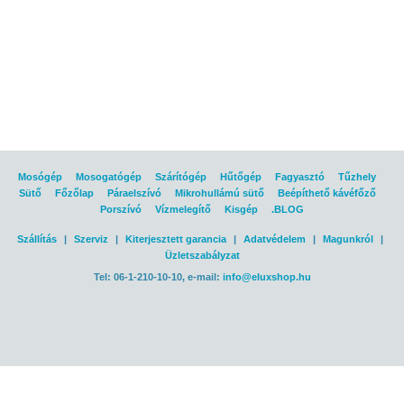
Mosógép
Mosogatógép
Szárítógép
Hűtőgép
Fagyasztó
Tűzhely
Sütő
Főzőlap
Páraelszívó
Mikrohullámú sütő
Beépíthető kávéfőző
Porszívó
Vízmelegítő
Kisgép
.BLOG
Szállítás
|
Szerviz
|
Kiterjesztett garancia
|
Adatvédelem
|
Magunkról
|
Üzletszabályzat
Tel: 06-1-210-10-10, e-mail:
info@eluxshop.hu