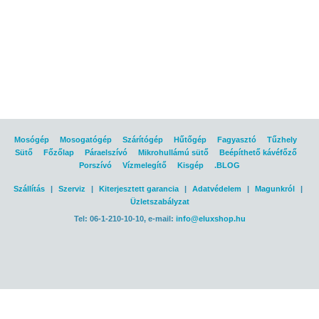
Mosógép
Mosogatógép
Szárítógép
Hűtőgép
Fagyasztó
Tűzhely
Sütő
Főzőlap
Páraelszívó
Mikrohullámú sütő
Beépíthető kávéfőző
Porszívó
Vízmelegítő
Kisgép
.BLOG
Szállítás
|
Szerviz
|
Kiterjesztett garancia
|
Adatvédelem
|
Magunkról
|
Üzletszabályzat
Tel: 06-1-210-10-10, e-mail:
info@eluxshop.hu