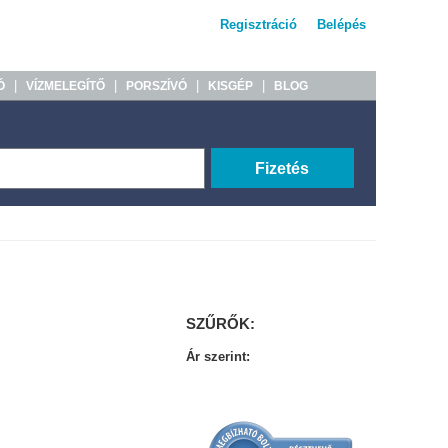
Regisztráció
Belépés
|
|
|
|
Ó
VÍZMELEGÍTŐ
PORSZÍVÓ
KISGÉP
BLOG
Fizetés
SZŰRŐK:
Ár szerint: