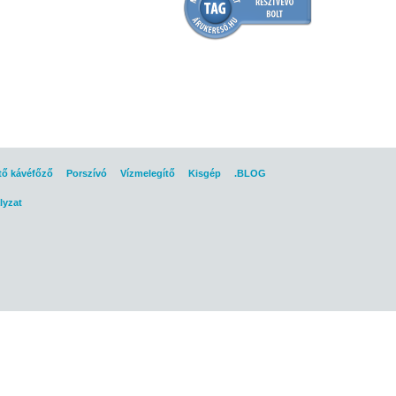
tő kávéfőző
Porszívó
Vízmelegítő
Kisgép
.BLOG
lyzat