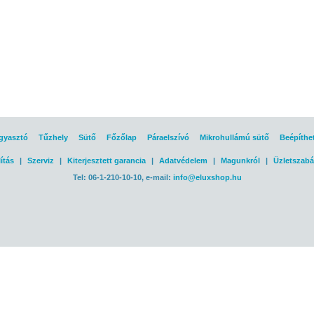
gyasztó
Tűzhely
Sütő
Főzőlap
Páraelszívó
Mikrohullámú sütő
Beépíthe
ítás
|
Szerviz
|
Kiterjesztett garancia
|
Adatvédelem
|
Magunkról
|
Üzletszabá
Tel: 06-1-210-10-10, e-mail:
info@eluxshop.hu