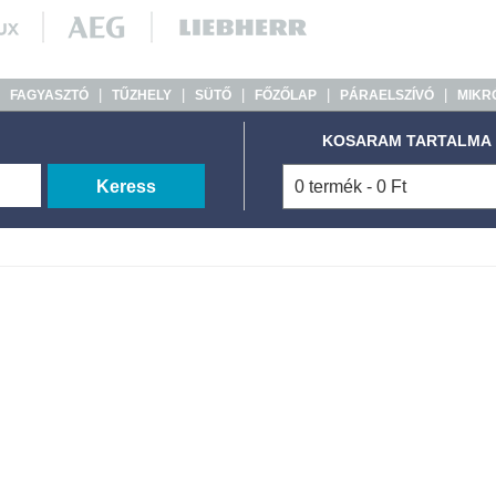
|
|
|
|
|
|
FAGYASZTÓ
TŰZHELY
SÜTŐ
FŐZŐLAP
PÁRAELSZÍVÓ
MIKR
KOSARAM TARTALMA
Keress
0 termék - 0 Ft