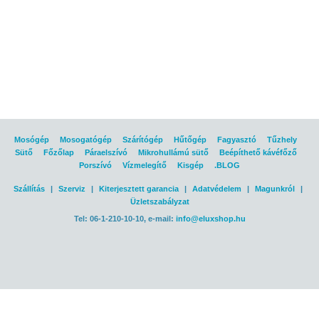
Mosógép
Mosogatógép
Szárítógép
Hűtőgép
Fagyasztó
Tűzhely
Sütő
Főzőlap
Páraelszívó
Mikrohullámú sütő
Beépíthető kávéfőző
Porszívó
Vízmelegítő
Kisgép
.BLOG
Szállítás
|
Szerviz
|
Kiterjesztett garancia
|
Adatvédelem
|
Magunkról
|
Üzletszabályzat
Tel: 06-1-210-10-10, e-mail:
info@eluxshop.hu