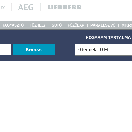
|
|
|
|
|
|
FAGYASZTÓ
TŰZHELY
SÜTŐ
FŐZŐLAP
PÁRAELSZÍVÓ
MIKR
KOSARAM TARTALMA
Keress
0 termék - 0 Ft