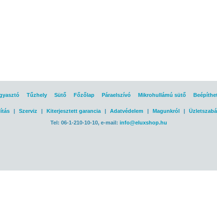
gyasztó
Tűzhely
Sütő
Főzőlap
Páraelszívó
Mikrohullámú sütő
Beépíthe
ítás
|
Szerviz
|
Kiterjesztett garancia
|
Adatvédelem
|
Magunkról
|
Üzletszabá
Tel: 06-1-210-10-10, e-mail:
info@eluxshop.hu