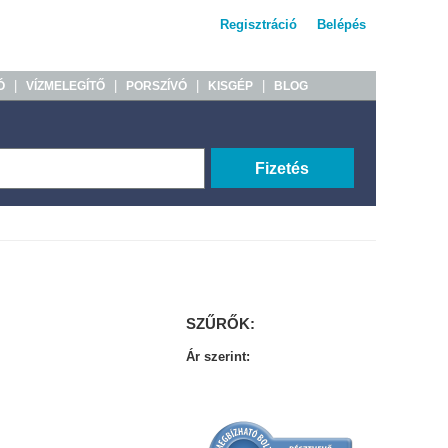
Regisztráció
Belépés
|
|
|
|
Ó
VÍZMELEGÍTŐ
PORSZÍVÓ
KISGÉP
BLOG
Fizetés
SZŰRŐK:
Ár szerint: