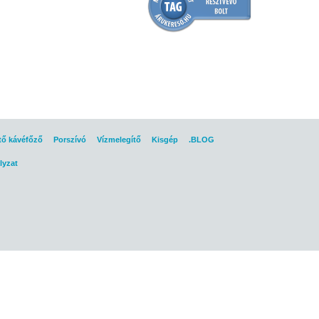
tő kávéfőző
Porszívó
Vízmelegítő
Kisgép
.BLOG
lyzat