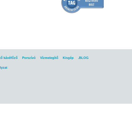
tő kávéfőző
Porszívó
Vízmelegítő
Kisgép
.BLOG
lyzat