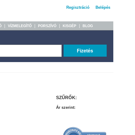
Regisztráció
Belépés
|
|
|
|
Ó
VÍZMELEGÍTŐ
PORSZÍVÓ
KISGÉP
BLOG
Fizetés
SZŰRŐK:
Ár szerint: