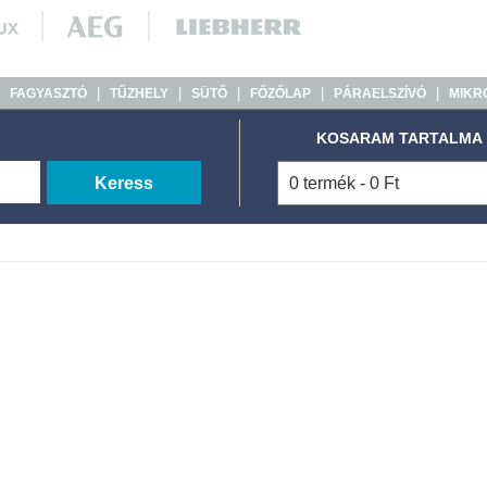
|
|
|
|
|
|
FAGYASZTÓ
TŰZHELY
SÜTŐ
FŐZŐLAP
PÁRAELSZÍVÓ
MIKR
KOSARAM TARTALMA
Keress
0 termék - 0 Ft