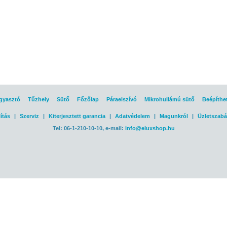
gyasztó
Tűzhely
Sütő
Főzőlap
Páraelszívó
Mikrohullámú sütő
Beépíthe
ítás
|
Szerviz
|
Kiterjesztett garancia
|
Adatvédelem
|
Magunkról
|
Üzletszabá
Tel: 06-1-210-10-10, e-mail:
info@eluxshop.hu